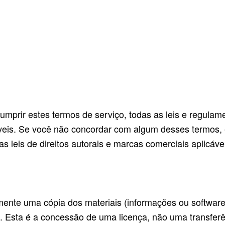
HOMEPAGE
EVENTS
ABOUT US
SOLIDARITY
B
umprir estes termos de serviço, todas as leis e regulame
áveis. Se você não concordar com algum desses termos, e
as leis de direitos autorais e marcas comerciais aplicáve
nte uma cópia dos materiais (informações ou software) 
l. Esta é a concessão de uma licença, não uma transferên