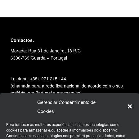
Contactos:
Morada: Rua 31 de Janeiro, 18 R/C
6300-769 Guarda – Portugal
Telefone: +351 271 215 144
(chamada para a rede fixa nacional de acordo com o seu
tarifário, em Portugal e em roaming)
Gerenciar Consentimento de
Email:
geral@desertspirit.pt
Cookies
Siga-nos na redes sociais:
Para fornecer as melhores experiências, usamos tecnologias como
cookies para armazenar e/ou aceder a informações do dispositivo.
Consentir com essas tecnologias nos permitirá processar dados, como