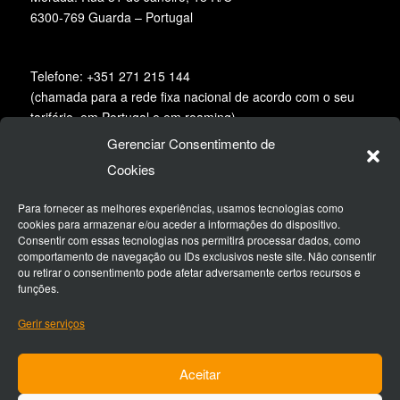
6300-769 Guarda – Portugal
Telefone: +351 271 215 144
(chamada para a rede fixa nacional de acordo com o seu
tarifário, em Portugal e em roaming)
Gerenciar Consentimento de
Email:
geral@desertspirit.pt
Cookies
Siga-nos na redes sociais:
Para fornecer as melhores experiências, usamos tecnologias como
cookies para armazenar e/ou aceder a informações do dispositivo.
Consentir com essas tecnologias nos permitirá processar dados, como
comportamento de navegação ou IDs exclusivos neste site. Não consentir
ou retirar o consentimento pode afetar adversamente certos recursos e
funções.
Gerir serviços
RNAAT nº 536/2021
Aceitar