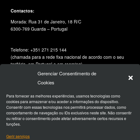
Contactos:
Morada: Rua 31 de Janeiro, 18 R/C
6300-769 Guarda – Portugal
Telefone: +351 271 215 144
(chamada para a rede fixa nacional de acordo com o seu
tarifário, em Portugal e em roaming)
Gerenciar Consentimento de
Email:
geral@desertspirit.pt
Cookies
Siga-nos na redes sociais:
Para fornecer as melhores experiências, usamos tecnologias como
cookies para armazenar e/ou aceder a informações do dispositivo.
Consentir com essas tecnologias nos permitirá processar dados, como
comportamento de navegação ou IDs exclusivos neste site. Não consentir
ou retirar o consentimento pode afetar adversamente certos recursos e
funções.
Gerir serviços