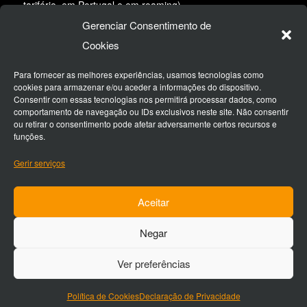
tarifário, em Portugal e em roaming)
Gerenciar Consentimento de
Email:
geral@desertspirit.pt
Cookies
Siga-nos na redes sociais:
Para fornecer as melhores experiências, usamos tecnologias como
cookies para armazenar e/ou aceder a informações do dispositivo.
Consentir com essas tecnologias nos permitirá processar dados, como
comportamento de navegação ou IDs exclusivos neste site. Não consentir
ou retirar o consentimento pode afetar adversamente certos recursos e
funções.
Gerir serviços
RNAAT nº 536/2021
Aceitar
Negar
Ver preferências
Copyright - Plataforma © Designed by
Plataforma
Política de
Privacidade e Cookies
Termos e Condições
Política de Cookies
Declaração de Privacidade