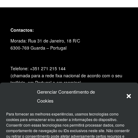
Contactos:
Morada: Rua 31 de Janeiro, 18 R/C
6300-769 Guarda – Portugal
Telefone: +351 271 215 144
(chamada para a rede fixa nacional de acordo com o seu
tarifário, em Portugal e em roaming)
Gerenciar Consentimento de
Email:
geral@desertspirit.pt
Cookies
Siga-nos na redes sociais:
Para fornecer as melhores experiências, usamos tecnologias como
cookies para armazenar e/ou aceder a informações do dispositivo.
Consentir com essas tecnologias nos permitirá processar dados, como
comportamento de navegação ou IDs exclusivos neste site. Não consentir
ou retirar o consentimento pode afetar adversamente certos recursos e