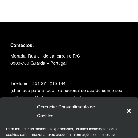
Contactos:
Morada: Rua 31 de Janeiro, 18 R/C
6300-769 Guarda – Portugal
Telefone: +351 271 215 144
(chamada para a rede fixa nacional de acordo com o seu
tarifário, em Portugal e em roaming)
Gerenciar Consentimento de
Email:
geral@desertspirit.pt
Cookies
Siga-nos na redes sociais:
Para fornecer as melhores experiências, usamos tecnologias como
cookies para armazenar e/ou aceder a informações do dispositivo.